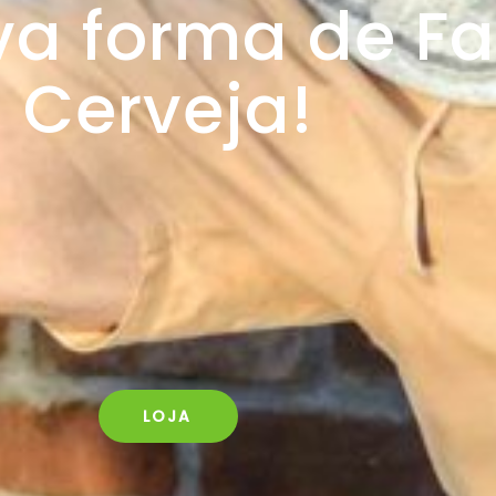
va forma de Fa
Cerveja!
LOJA