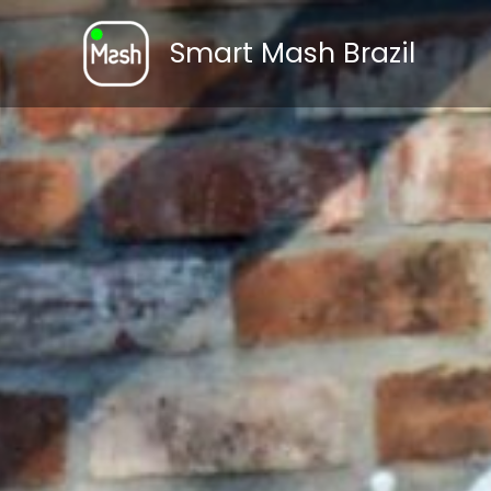
Ir
para
Smart Mash Brazil
o
conteúdo