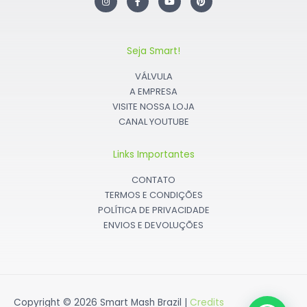
n
a
o
i
s
c
u
n
t
e
t
t
a
b
u
e
g
o
b
r
r
o
e
e
Seja Smart!
a
k
s
m
t
VÁLVULA
A EMPRESA
VISITE NOSSA LOJA
CANAL YOUTUBE
Links Importantes
CONTATO
TERMOS E CONDIÇÕES
POLÍTICA DE PRIVACIDADE
ENVIOS E DEVOLUÇÕES
Copyright © 2026
Smart Mash Brazil
|
Credits