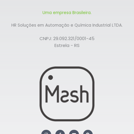
Uma empresa Brasileira.
HR Soluções em Automação e Química Industrial LTDA.
CNPJ: 29.092.321/0001-45
Estrela - RS
I
F
Y
P