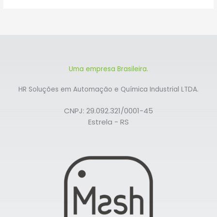
Uma empresa Brasileira.
HR Soluções em Automação e Química Industrial LTDA.
CNPJ: 29.092.321/0001-45
Estrela - RS