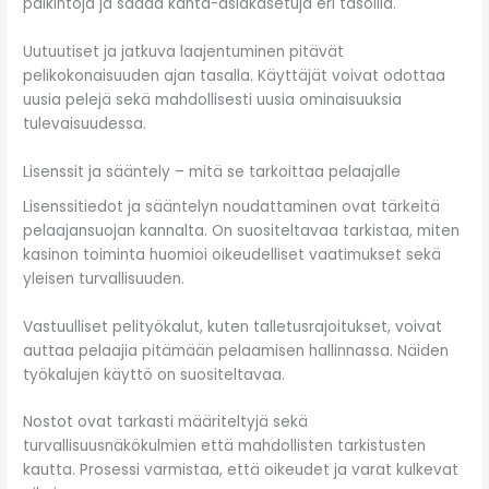
palkintoja ja saada kanta-asiakasetuja eri tasoilla.
Uutuutiset ja jatkuva laajentuminen pitävät
pelikokonaisuuden ajan tasalla. Käyttäjät voivat odottaa
uusia pelejä sekä mahdollisesti uusia ominaisuuksia
tulevaisuudessa.
Lisenssit ja sääntely – mitä se tarkoittaa pelaajalle
Lisenssitiedot ja sääntelyn noudattaminen ovat tärkeitä
pelaajansuojan kannalta. On suositeltavaa tarkistaa, miten
kasinon toiminta huomioi oikeudelliset vaatimukset sekä
yleisen turvallisuuden.
Vastuulliset pelityökalut, kuten talletusrajoitukset, voivat
auttaa pelaajia pitämään pelaamisen hallinnassa. Näiden
työkalujen käyttö on suositeltavaa.
Nostot ovat tarkasti määriteltyjä sekä
turvallisuusnäkökulmien että mahdollisten tarkistusten
kautta. Prosessi varmistaa, että oikeudet ja varat kulkevat