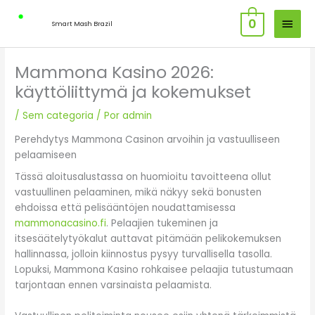
Ir
Men
para
0
Smart Mash Brazil
princ
o
conteúdo
Mammona Kasino 2026:
käyttöliittymä ja kokemukset
/
Sem categoria
/ Por
admin
Perehdytys Mammona Casinon arvoihin ja vastuulliseen
pelaamiseen
Tässä aloitusalustassa on huomioitu tavoitteena ollut
vastuullinen pelaaminen, mikä näkyy sekä bonusten
ehdoissa että pelisääntöjen noudattamisessa
mammonacasino.fi
. Pelaajien tukeminen ja
itsesäätelytyökalut auttavat pitämään pelikokemuksen
hallinnassa, jolloin kiinnostus pysyy turvallisella tasolla.
Lopuksi, Mammona Kasino rohkaisee pelaajia tutustumaan
tarjontaan ennen varsinaista pelaamista.