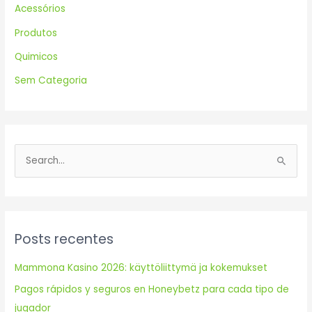
:
9
Acessórios
R
,
Produtos
$
0
6
0
Quimicos
9
.
9
Sem Categoria
,
0
0
.
P
e
s
q
Posts recentes
u
i
Mammona Kasino 2026: käyttöliittymä ja kokemukset
s
Pagos rápidos y seguros en Honeybetz para cada tipo de
a
jugador